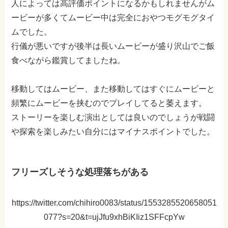
人によっては高評価ポイントになるかもしれませんがム
ービーが多くてムービー中は完全におやつモグモグタイ
ムでした。
行儀が悪いですが後半は長いムービーが盛り沢山でご飯
食べながら鑑賞してましたね。
移動してはムービー、また移動してはすぐにムービーと
頻繁にムービーを挟むのでプレイしてると萎えます。
ストーリーを楽しむ演出としては良いのでしょうが戦闘
や探索を楽しみたい自分にはマイナスポイントでした。
フリーズしそうな処理落ちがある
https://twitter.com/chihiro0083/status/1553285520658051
077?s=20&t=ujJfu9xhBiKIiz1SFFcpYw