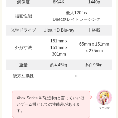
解像度
8K/4K
1440p
最大120fps
描画性能
DirectXレイトレーシング
光学ドライブ
Ultra HD Blu-ray
非搭載
151mm x
65mm x 151mm
外形寸法
151mm x
x 275mm
301mm
重量
約4.45kg
約1.93kg
後方互換性
○
Xbox Series X/Sは別物と言っていいほ
どゲーム機としての性能差がありま
キャロル
す。