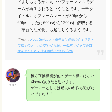
ドよりもはるかに高いパフォーマンスでゲ
ームが再生されるということです。一部タ
イトルにはフレームレートが30fpsから
60fps、または60fpsから120fpsに倍増する
「革新的な変化」も起こりうるようです。
引用元：
Xbox Series X「発売日に最高のクオリティ
で数千のゲームがプレイ可能」―公式サイトで新技
術を生かした下位互換性について投稿
後方互換機能が他のゲーム機にはない
Xboxの強みだと思います。
管理人
ゲーマーとしては過去の名作も遊びた
いですね！！